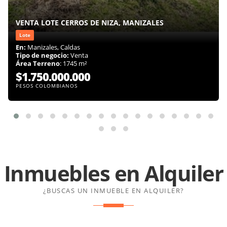
VENTA LOTE CERROS DE NIZA, MANIZALES
Lote
En:
Manizales, Caldas
Tipo de negocio:
Venta
Área Terreno
: 1745 m²
$1.750.000.000
PESOS COLOMBIANOS
Inmuebles en
Alquiler
¿BUSCAS UN INMUEBLE EN ALQUILER?