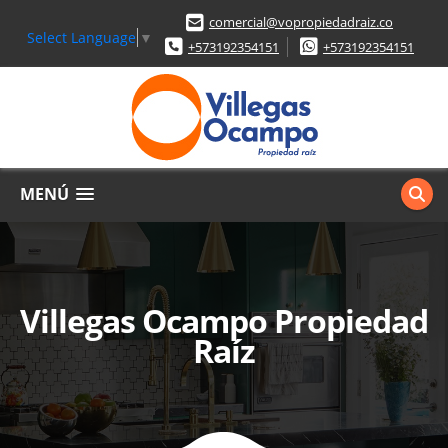
comercial@vopropiedadraiz.co
Select Language
▼
+573192354151
+573192354151
MENÚ
Villegas Ocampo Propiedad
Raíz