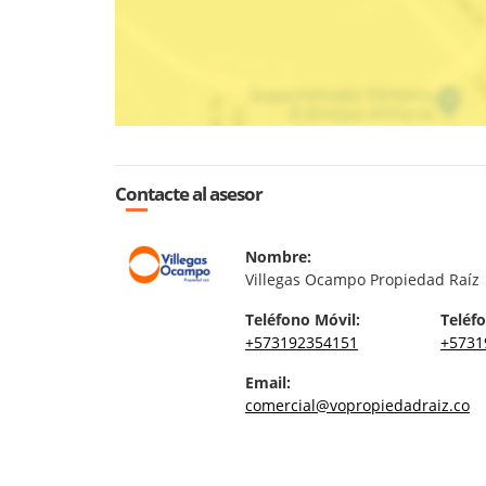
Contacte al asesor
Nombre:
Villegas Ocampo Propiedad Raíz
Teléfono Móvil:
Teléfo
+573192354151
+5731
Email:
comercial@vopropiedadraiz.co