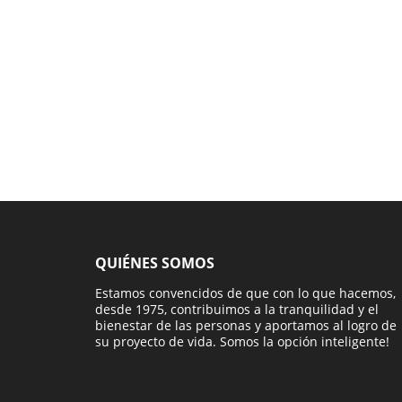
QUIÉNES SOMOS
Estamos convencidos de que con lo que hacemos,
desde 1975, contribuimos a la tranquilidad y el
bienestar de las personas y aportamos al logro de
su proyecto de vida. Somos la opción inteligente!