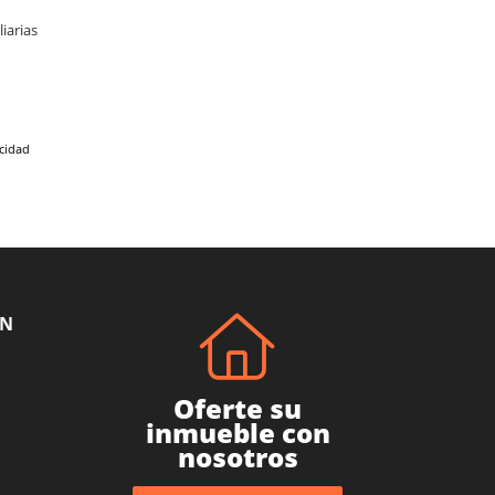
iarias
acidad
ÓN
Oferte su
inmueble con
nosotros