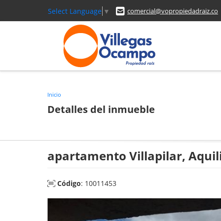
Select Language
▼
comercial@vopropiedadraiz.co
Inicio
Detalles del inmueble
apartamento Villapilar, Aquil
Código
: 10011453