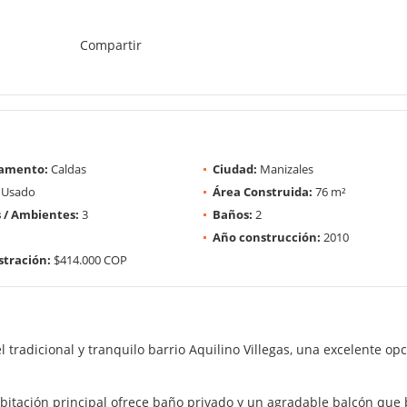
Compartir
amento:
Caldas
Ciudad:
Manizales
Usado
Área Construida:
76 m²
 / Ambientes:
3
Baños:
2
Año construcción:
2010
tración:
$414.000 COP
tradicional y tranquilo barrio Aquilino Villegas, una excelente o
itación principal ofrece baño privado y un agradable balcón que b