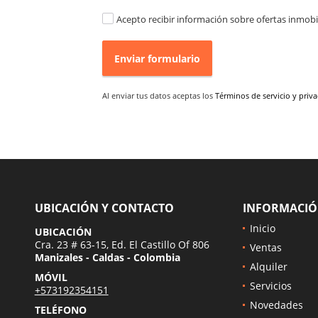
Acepto recibir información sobre ofertas inmobil
Enviar formulario
Al enviar tus datos aceptas los
Términos de servicio y priv
UBICACIÓN Y CONTACTO
INFORMACI
Inicio
UBICACIÓN
Cra. 23 # 63-15, Ed. El Castillo Of 806
Ventas
Manizales - Caldas - Colombia
Alquiler
MÓVIL
Servicios
+573192354151
Novedades
TELÉFONO