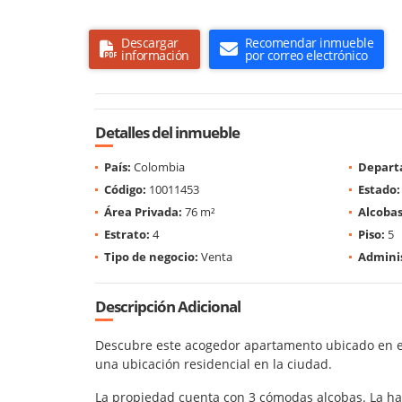
Descargar
Recomendar inmueble
información
por correo electrónico
Detalles del inmueble
País:
Colombia
Depart
Código:
10011453
Estado:
Área Privada:
76 m²
Alcobas
Estrato:
4
Piso:
5
Tipo de negocio:
Venta
Adminis
Descripción Adicional
Descubre este acogedor apartamento ubicado en el 
una ubicación residencial en la ciudad.
La propiedad cuenta con 3 cómodas alcobas. La hab