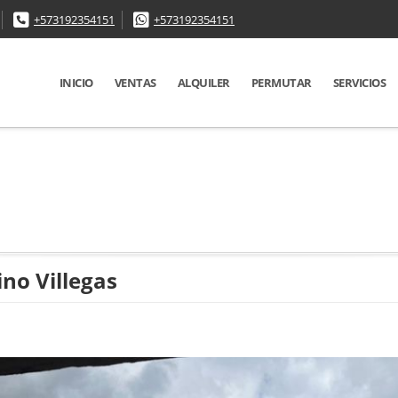
+573192354151
+573192354151
INICIO
VENTAS
ALQUILER
PERMUTAR
SERVICIOS
ino Villegas