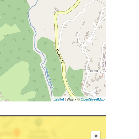
Leaflet
| Wasi - ©
OpenStreetMap