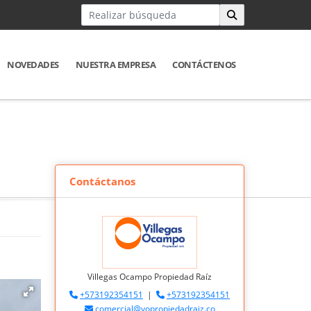
NOVEDADES
NUESTRA EMPRESA
CONTÁCTENOS
Contáctanos
Villegas Ocampo Propiedad Raíz
+573192354151
|
+573192354151
comercial@vopropiedadraiz.co