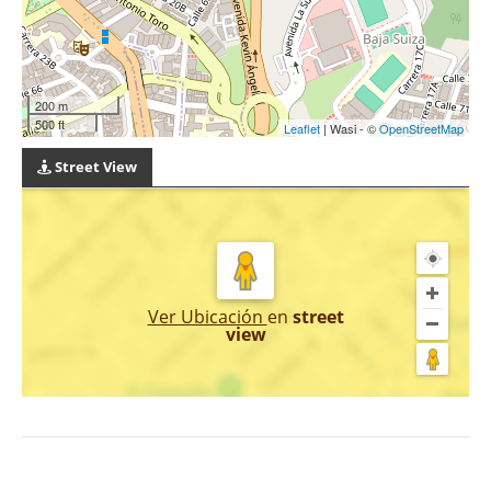
200 m
500 ft
Leaflet
| Wasi - ©
OpenStreetMap
Street View
Ver Ubicación
en
street
view