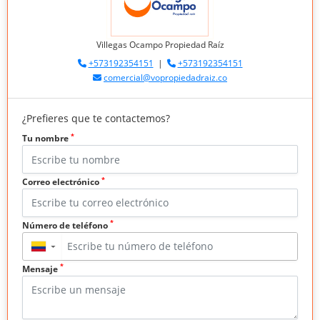
Villegas Ocampo Propiedad Raíz
+573192354151
|
+573192354151
comercial@vopropiedadraiz.co
¿Prefieres que te contactemos?
*
Tu nombre
*
Correo electrónico
*
Número de teléfono
▼
*
Mensaje