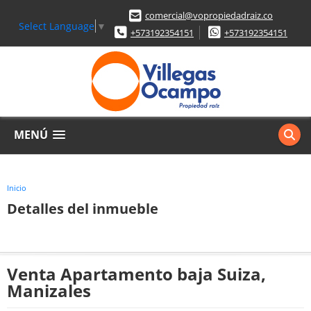
comercial@vopropiedadraiz.co
Select Language
▼
+573192354151
+573192354151
MENÚ
Inicio
Detalles del inmueble
Venta Apartamento baja Suiza,
Manizales