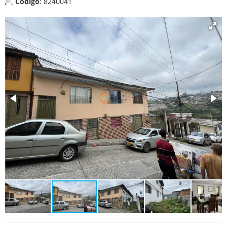
Código
: 8240041