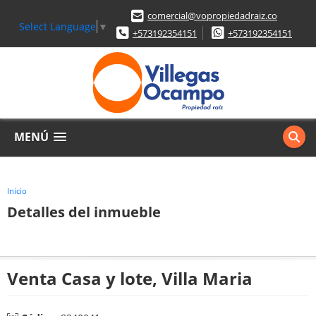
comercial@vopropiedadraiz.co
Select Language
▼
+573192354151
+573192354151
MENÚ
Inicio
Detalles del inmueble
Venta Casa y lote, Villa Maria