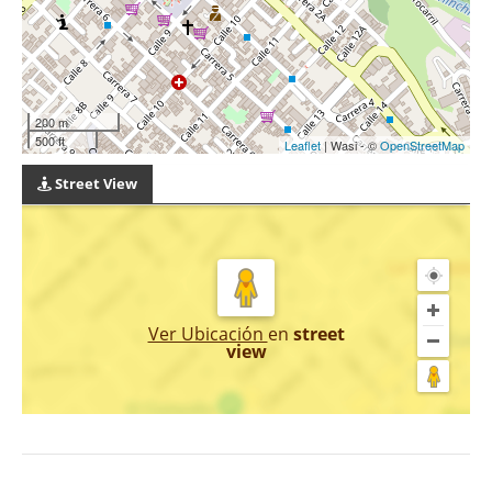
200 m
500 ft
Leaflet
| Wasi - ©
OpenStreetMap
Street View
Ver Ubicación
en
street
view