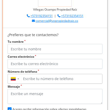
Villegas Ocampo Propiedad Raíz
+573192354151
|
+573192354151
comercial@vopropiedadraiz.co
¿Prefieres que te contactemos?
*
Tu nombre
*
Correo electrónico
*
Número de teléfono
▼
*
Mensaje
Acepto recibir información sobre ofertas inmobiliarias