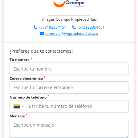
Villegas Ocampo Propiedad Raíz
+573192354151
|
+573192354151
comercial@vopropiedadraiz.co
¿Prefieres que te contactemos?
*
Tu nombre
*
Correo electrónico
*
Número de teléfono
▼
*
Mensaje