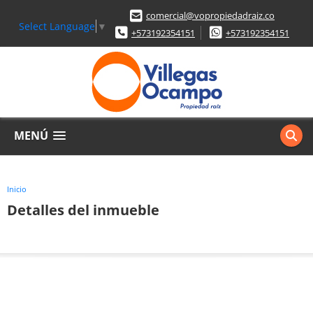
comercial@vopropiedadraiz.co
Select Language
▼
+573192354151
+573192354151
MENÚ
Inicio
Detalles del inmueble