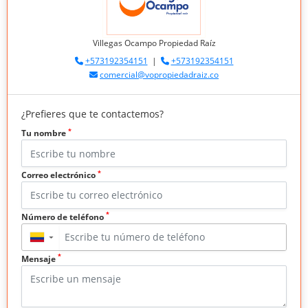
Villegas Ocampo Propiedad Raíz
+573192354151
|
+573192354151
comercial@vopropiedadraiz.co
¿Prefieres que te contactemos?
*
Tu nombre
*
Correo electrónico
*
Número de teléfono
▼
*
Mensaje