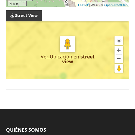
500 ft
Leaflet
| Wasi - ©
OpenStreetMap
Street View
Ver Ubicación
en
street
view
QUIÉNES SOMOS