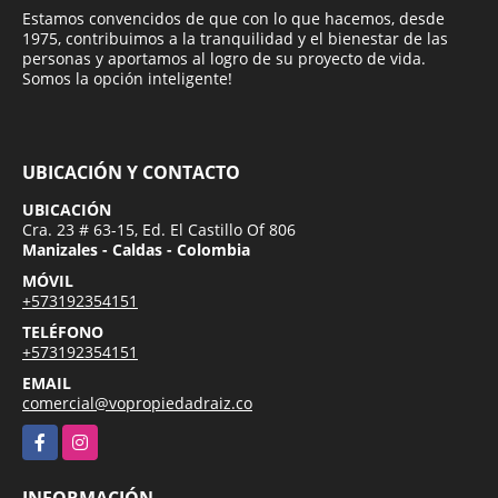
Estamos convencidos de que con lo que hacemos, desde
1975, contribuimos a la tranquilidad y el bienestar de las
personas y aportamos al logro de su proyecto de vida.
Somos la opción inteligente!
UBICACIÓN Y CONTACTO
UBICACIÓN
Cra. 23 # 63-15, Ed. El Castillo Of 806
Manizales - Caldas - Colombia
MÓVIL
+573192354151
TELÉFONO
+573192354151
EMAIL
comercial@vopropiedadraiz.co
Facebook
Instagram
INFORMACIÓN