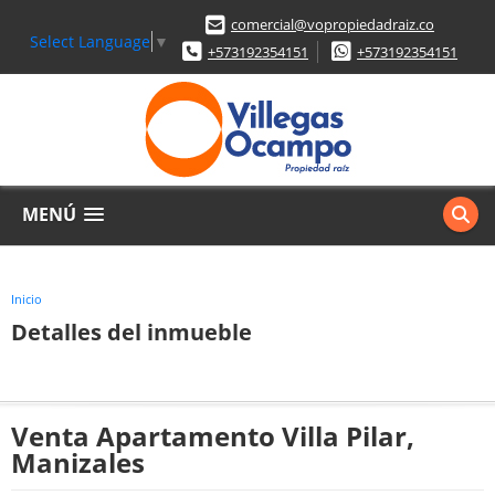
comercial@vopropiedadraiz.co
Select Language
▼
+573192354151
+573192354151
MENÚ
Inicio
Detalles del inmueble
Venta Apartamento Villa Pilar,
Manizales