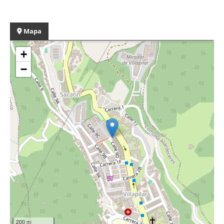
Mapa
+
−
200 m