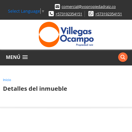
comercial@vopropiedadraiz.co
Select Language
▼
+573192354151
+573192354151
MENÚ
Inicio
Detalles del inmueble