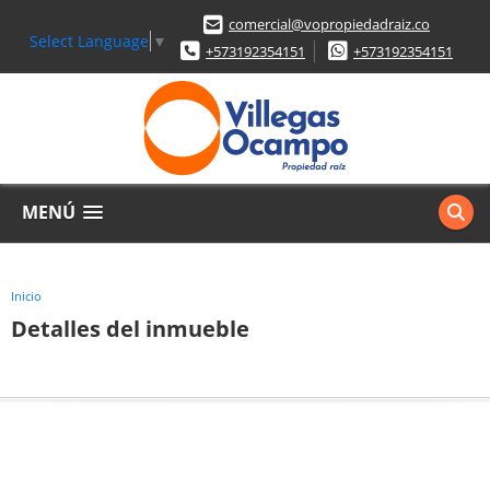
comercial@vopropiedadraiz.co
Select Language
▼
+573192354151
+573192354151
MENÚ
Inicio
Detalles del inmueble