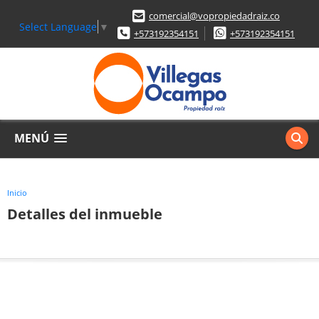
comercial@vopropiedadraiz.co
Select Language
▼
+573192354151
+573192354151
MENÚ
Inicio
Detalles del inmueble