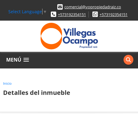
comercial@vopropiedadraiz.co
Select Language
▼
+573192354151
+573192354151
MENÚ
Inicio
Detalles del inmueble