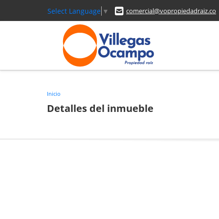
Select Language
▼
comercial@vopropiedadraiz.co
Inicio
Detalles del inmueble