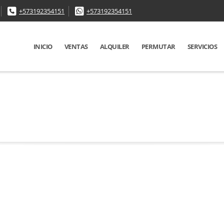
+573192354151
+573192354151
INICIO
VENTAS
ALQUILER
PERMUTAR
SERVICIOS