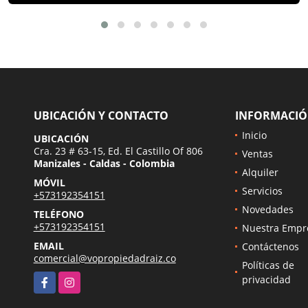
UBICACIÓN Y CONTACTO
INFORMACI
Inicio
UBICACIÓN
Cra. 23 # 63-15, Ed. El Castillo Of 806
Ventas
Manizales - Caldas - Colombia
Alquiler
MÓVIL
Servicios
+573192354151
Novedades
TELÉFONO
+573192354151
Nuestra Empr
EMAIL
Contáctenos
comercial@vopropiedadraiz.co
Políticas de
Facebook
Instagram
privacidad