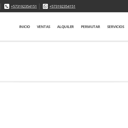
+573192354151
+573192354151
INICIO
VENTAS
ALQUILER
PERMUTAR
SERVICIOS