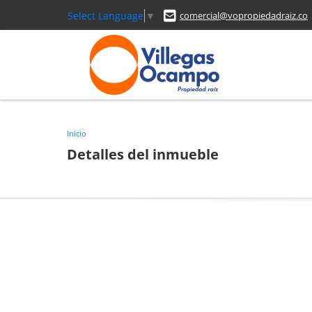
Select Language
▼
comercial@vopropiedadraiz.co
Inicio
Detalles del inmueble