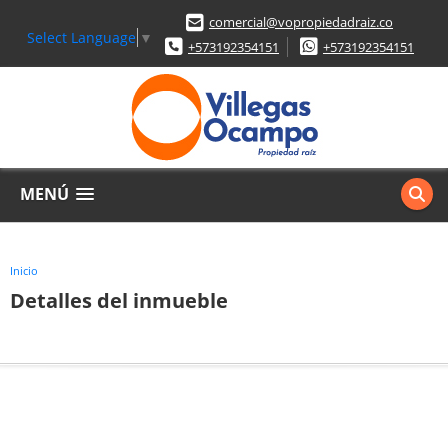
comercial@vopropiedadraiz.co
Select Language
▼
+573192354151
+573192354151
MENÚ
Inicio
Detalles del inmueble