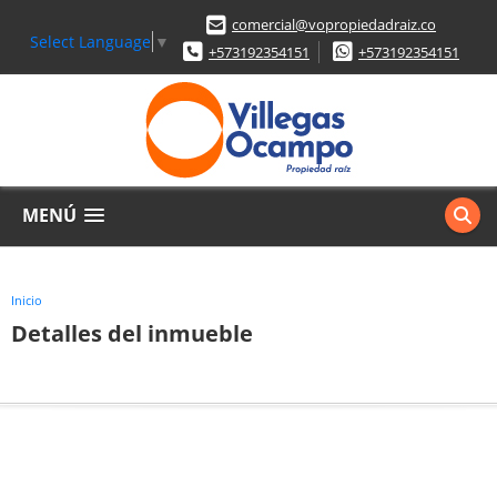
comercial@vopropiedadraiz.co
Select Language
▼
+573192354151
+573192354151
MENÚ
Inicio
Detalles del inmueble