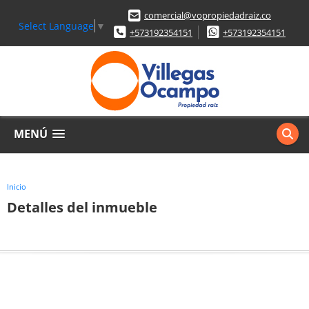
comercial@vopropiedadraiz.co
Select Language
▼
+573192354151
+573192354151
MENÚ
Inicio
Detalles del inmueble