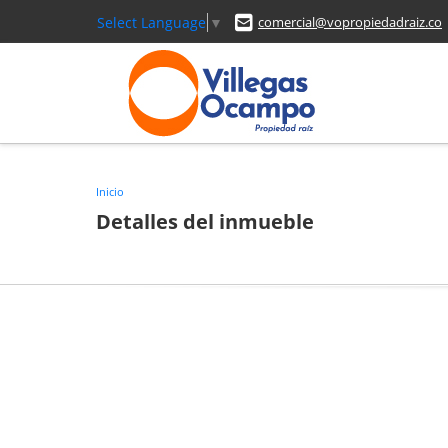
Select Language
▼
comercial@vopropiedadraiz.co
Inicio
Detalles del inmueble