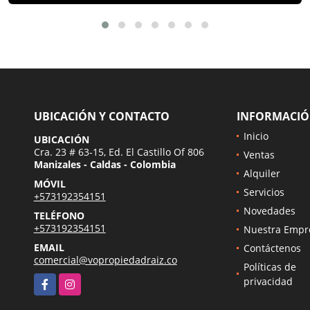
UBICACIÓN Y CONTACTO
INFORMACI
Inicio
UBICACIÓN
Cra. 23 # 63-15, Ed. El Castillo Of 806
Ventas
Manizales - Caldas - Colombia
Alquiler
MÓVIL
Servicios
+573192354151
Novedades
TELÉFONO
+573192354151
Nuestra Empr
EMAIL
Contáctenos
comercial@vopropiedadraiz.co
Políticas de
Facebook
Instagram
privacidad