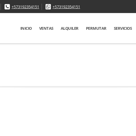
+573192354151
+573192354151
INICIO
VENTAS
ALQUILER
PERMUTAR
SERVICIOS