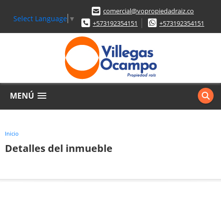
comercial@vopropiedadraiz.co
Select Language
▼
+573192354151
+573192354151
MENÚ
Inicio
Detalles del inmueble