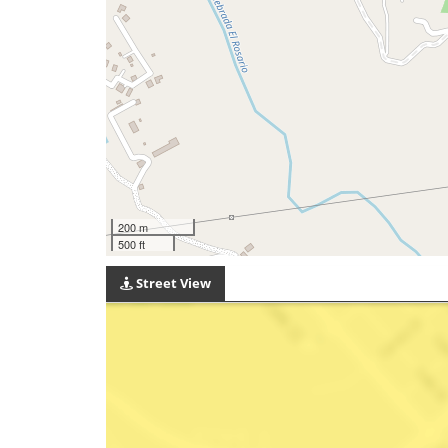
200 m
500 ft
Street View