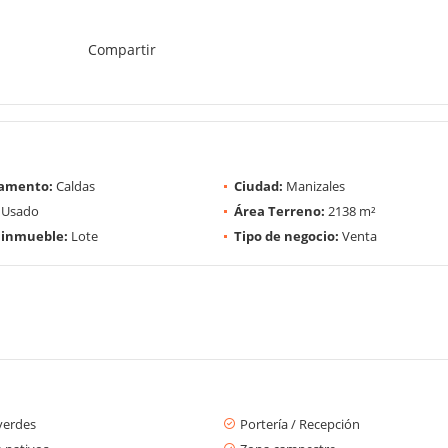
Compartir
amento:
Caldas
Ciudad:
Manizales
Usado
Área Terreno:
2138 m²
 inmueble:
Lote
Tipo de negocio:
Venta
verdes
Portería / Recepción