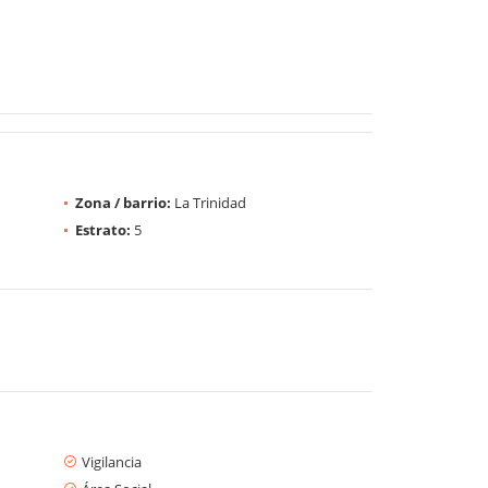
Zona / barrio:
La Trinidad
Estrato:
5
Vigilancia