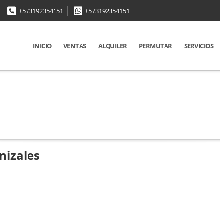
+573192354151
+573192354151
INICIO
VENTAS
ALQUILER
PERMUTAR
SERVICIOS
nizales