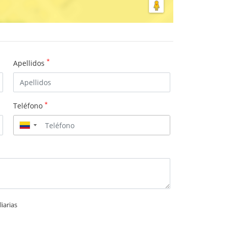
*
Apellidos
*
Teléfono
▼
iarias