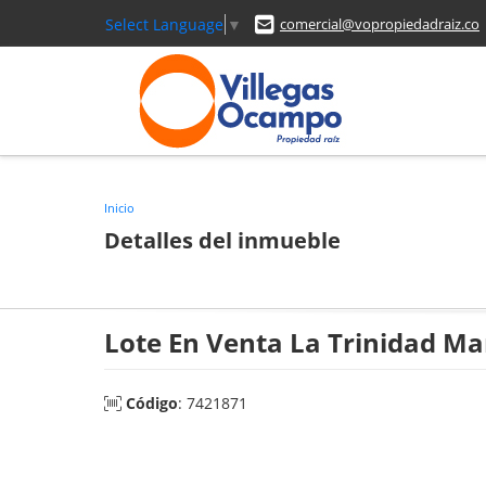
Select Language
▼
comercial@vopropiedadraiz.co
Inicio
Detalles del inmueble
Lote En Venta La Trinidad Ma
Código
: 7421871