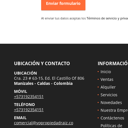
Enviar formulario
Al enviar tus datos aceptas los
Términos de servicio y priv
UBICACIÓN Y CONTACTO
INFORMACI
Inicio
UBICACIÓN
Cra. 23 # 63-15, Ed. El Castillo Of 806
Ventas
Manizales - Caldas - Colombia
Alquiler
MÓVIL
Servicios
+573192354151
Novedades
TELÉFONO
+573192354151
Nuestra Empr
EMAIL
Contáctenos
comercial@vopropiedadraiz.co
Políticas de