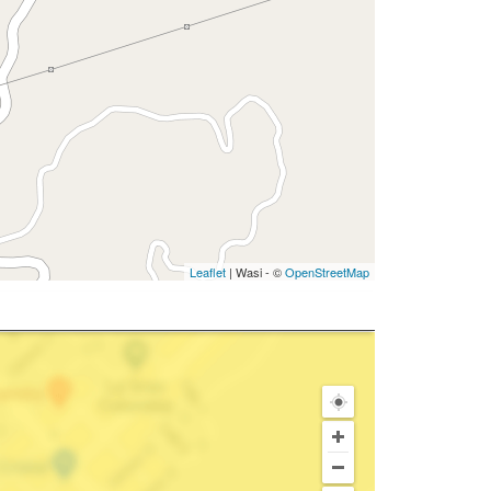
Leaflet
| Wasi - ©
OpenStreetMap