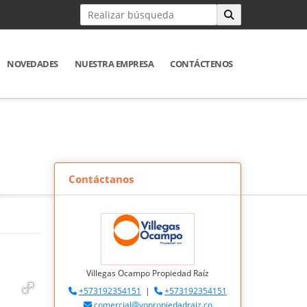
NOVEDADES
NUESTRA EMPRESA
CONTÁCTENOS
Contáctanos
Villegas Ocampo Propiedad Raíz
+573192354151
|
+573192354151
comercial@vopropiedadraiz.co