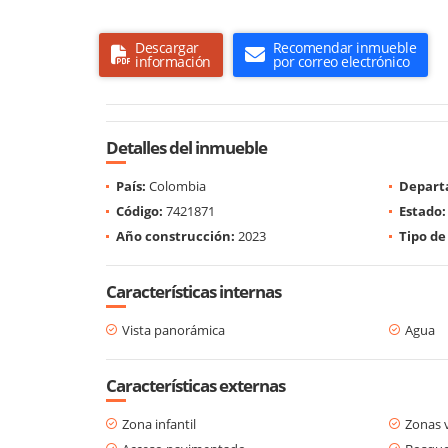
Descargar
Recomendar inmueble
información
por correo electrónico
Detalles del inmueble
País:
Colombia
Depart
Código:
7421871
Estado:
Año construcción:
2023
Tipo de
Características internas
Vista panorámica
Agua
Características externas
Zona infantil
Zonas 