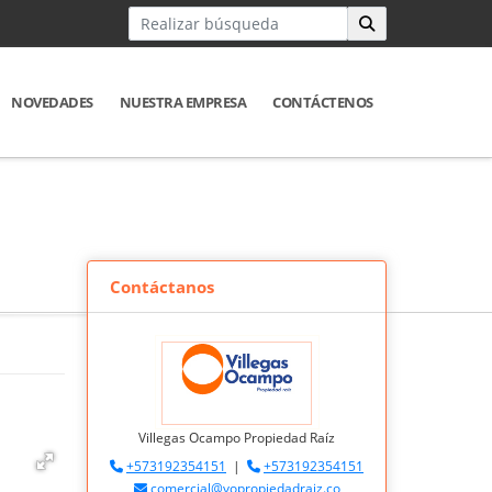
NOVEDADES
NUESTRA EMPRESA
CONTÁCTENOS
Contáctanos
Villegas Ocampo Propiedad Raíz
+573192354151
|
+573192354151
comercial@vopropiedadraiz.co