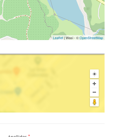
Leaflet
| Wasi - ©
OpenStreetMap
*
Apellidos