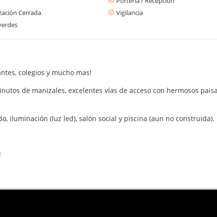
Portería / Recepción
zación Cerrada
Vigilancia
verdes
ntes, colegios y mucho mas!
tos de manizales, excelentes vías de acceso con hermosos paisajes
o, iluminación (luz led), salón social y piscina (aun no construida).
!