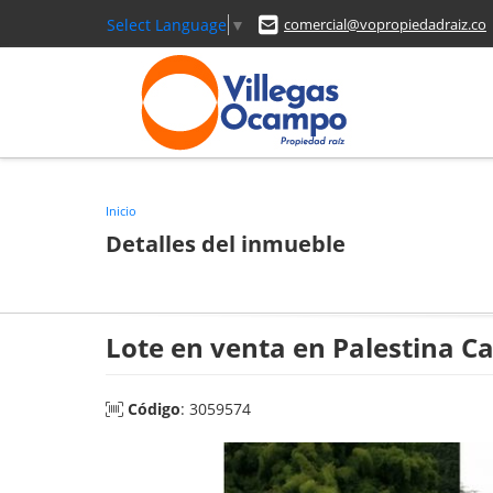
Select Language
▼
comercial@vopropiedadraiz.co
Inicio
Detalles del inmueble
Lote en venta en Palestina C
Código
: 3059574