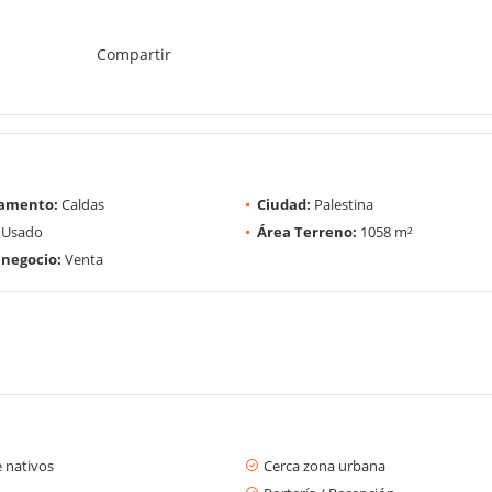
Compartir
amento:
Caldas
Ciudad:
Palestina
Usado
Área Terreno:
1058 m²
 negocio:
Venta
 nativos
Cerca zona urbana