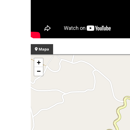
Mapa
+
−