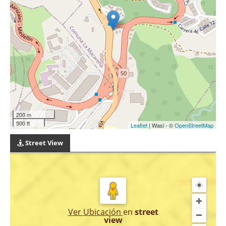
200 m
500 ft
Leaflet
| Wasi - ©
OpenStreetMap
Street View
Ver Ubicación
en
street
view