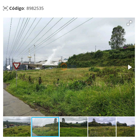
Código
: 8982535