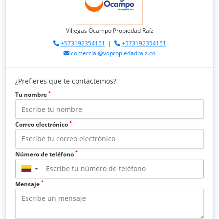
Villegas Ocampo Propiedad Raíz
+573192354151
|
+573192354151
comercial@vopropiedadraiz.co
¿Prefieres que te contactemos?
*
Tu nombre
*
Correo electrónico
*
Número de teléfono
▼
*
Mensaje