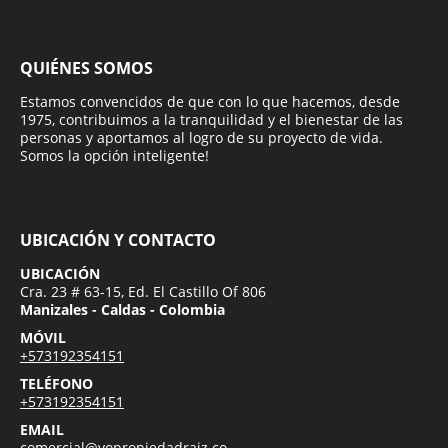
QUIÉNES SOMOS
Estamos convencidos de que con lo que hacemos, desde
1975, contribuimos a la tranquilidad y el bienestar de las
personas y aportamos al logro de su proyecto de vida.
Somos la opción inteligente!
UBICACIÓN Y CONTACTO
UBICACIÓN
Cra. 23 # 63-15, Ed. El Castillo Of 806
Manizales - Caldas - Colombia
MÓVIL
+573192354151
TELÉFONO
+573192354151
EMAIL
comercial@vopropiedadraiz.co