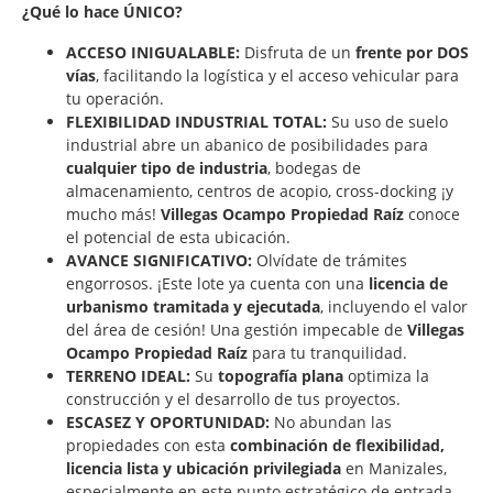
¿Qué lo hace ÚNICO?
ACCESO INIGUALABLE:
Disfruta de un
frente por DOS
vías
, facilitando la logística y el acceso vehicular para
tu operación.
FLEXIBILIDAD INDUSTRIAL TOTAL:
Su uso de suelo
industrial abre un abanico de posibilidades para
cualquier tipo de industria
, bodegas de
almacenamiento, centros de acopio, cross-docking ¡y
mucho más!
Villegas Ocampo Propiedad Raíz
conoce
el potencial de esta ubicación.
AVANCE SIGNIFICATIVO:
Olvídate de trámites
engorrosos. ¡Este lote ya cuenta con una
licencia de
urbanismo tramitada y ejecutada
, incluyendo el valor
del área de cesión! Una gestión impecable de
Villegas
Ocampo Propiedad Raíz
para tu tranquilidad.
TERRENO IDEAL:
Su
topografía plana
optimiza la
construcción y el desarrollo de tus proyectos.
ESCASEZ Y OPORTUNIDAD:
No abundan las
propiedades con esta
combinación de flexibilidad,
licencia lista y ubicación privilegiada
en Manizales,
especialmente en este punto estratégico de entrada.