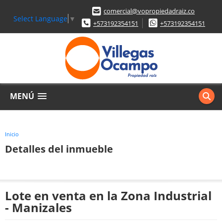
comercial@vopropiedadraiz.co
Select Language
▼
+573192354151
+573192354151
MENÚ
Inicio
Detalles del inmueble
Lote en venta en la Zona Industrial
- Manizales