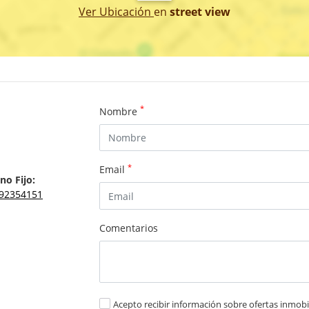
Ver Ubicación
en
street view
*
Nombre
*
Email
no Fijo:
92354151
Comentarios
Acepto recibir información sobre ofertas inmobil