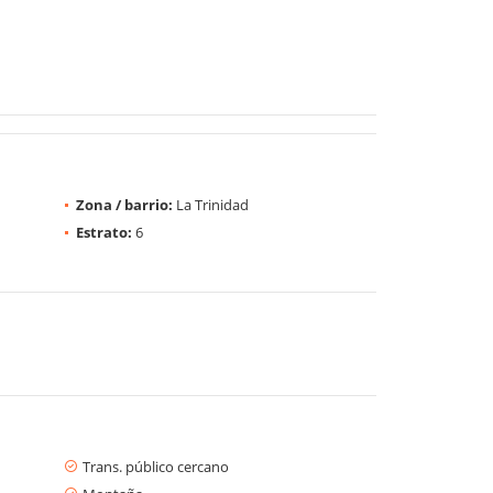
Zona / barrio:
La Trinidad
Estrato:
6
Trans. público cercano