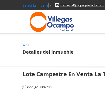
Select Language
▼
comercial@vopropiedadraiz.co
Inicio
Detalles del inmueble
Lote Campestre En Venta La 
Código
: 8062865