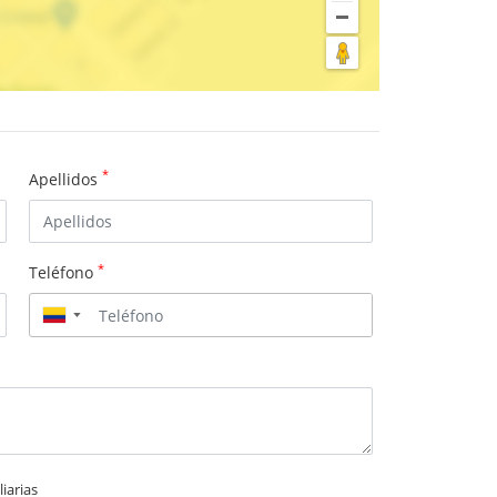
*
Apellidos
*
Teléfono
▼
iarias