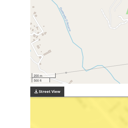
200 m
500 ft
Street View