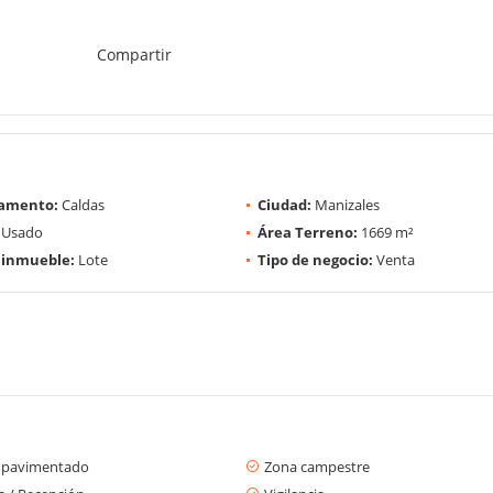
Compartir
amento:
Caldas
Ciudad:
Manizales
Usado
Área Terreno:
1669 m²
 inmueble:
Lote
Tipo de negocio:
Venta
 pavimentado
Zona campestre