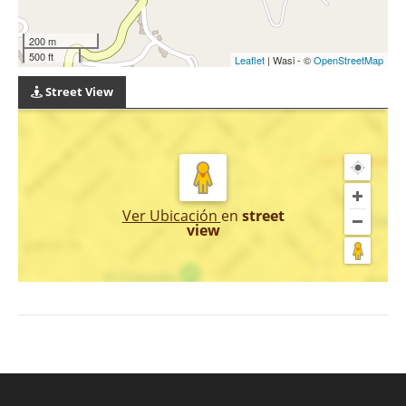
200 m
500 ft
Leaflet
| Wasi - ©
OpenStreetMap
Street View
Ver Ubicación
en
street
view