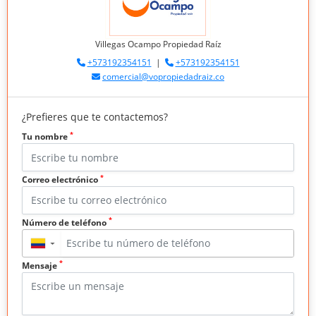
Villegas Ocampo Propiedad Raíz
+573192354151
|
+573192354151
comercial@vopropiedadraiz.co
¿Prefieres que te contactemos?
*
Tu nombre
*
Correo electrónico
*
Número de teléfono
▼
*
Mensaje