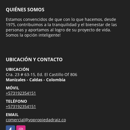
QUIÉNES SOMOS
Estamos convencidos de que con lo que hacemos, desde
1975, contribuimos a la tranquilidad y el bienestar de las
personas y aportamos al logro de su proyecto de vida.
Somos la opción inteligente!
UBICACIÓN Y CONTACTO
UBICACIÓN
Cra. 23 # 63-15, Ed. El Castillo Of 806
Manizales - Caldas - Colombia
MÓVIL
+573192354151
TELÉFONO
+573192354151
EMAIL
comercial@vopropiedadraiz.co
Facebook
Instagram