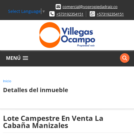
comercial@vopropiedadraiz.co
Select Language
▼
+573192354151
+573192354151
MENÚ
Inicio
Detalles del inmueble
Lote Campestre En Venta La
Cabaña Manizales