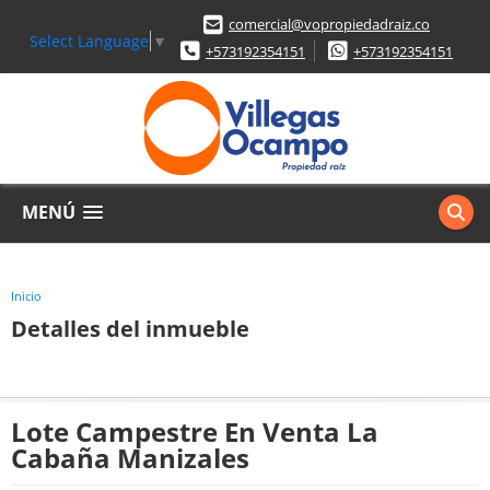
comercial@vopropiedadraiz.co
Select Language
▼
+573192354151
+573192354151
MENÚ
Inicio
Detalles del inmueble
Lote Campestre En Venta La
Cabaña Manizales