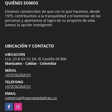
QUIÉNES SOMOS
Estamos convencidos de que con lo que hacemos, desde
1975, contribuimos a la tranquilidad y el bienestar de las
personas y aportamos al logro de su proyecto de vida.
Somos la opción inteligente!
UBICACIÓN Y CONTACTO
UBICACIÓN
Cra. 23 # 63-15, Ed. El Castillo Of 806
Manizales - Caldas - Colombia
MÓVIL
+573192354151
TELÉFONO
+573192354151
EMAIL
comercial@vopropiedadraiz.co
Facebook
Instagram