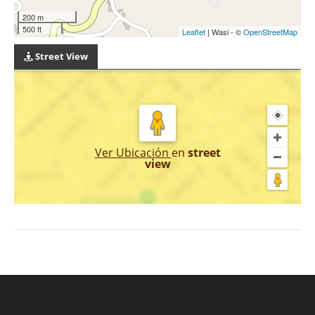
200 m
500 ft
Leaflet
| Wasi - ©
OpenStreetMap
Street View
Ver Ubicación
en
street
view