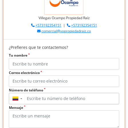
Villegas Ocampo Propiedad Raíz
+573192354151
|
+573192354151
comercial@vopropiedadraiz.co
¿Prefieres que te contactemos?
*
Tu nombre
*
Correo electrónico
*
Número de teléfono
▼
*
Mensaje