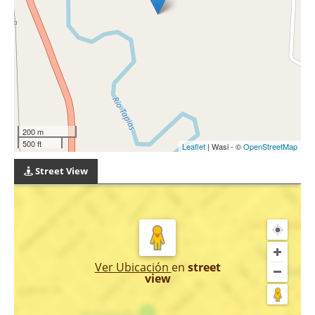
200 m
500 ft
Leaflet
| Wasi - ©
OpenStreetMap
Street View
Ver Ubicación
en
street
view