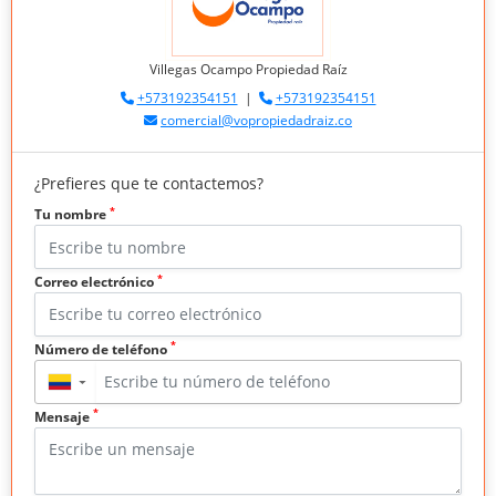
Villegas Ocampo Propiedad Raíz
+573192354151
|
+573192354151
comercial@vopropiedadraiz.co
¿Prefieres que te contactemos?
*
Tu nombre
*
Correo electrónico
*
Número de teléfono
▼
*
Mensaje