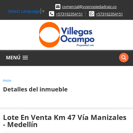
comercial@vopropiedadraiz.co
Select Language
▼
+573192354151
+573192354151
MENÚ
Inicio
Detalles del inmueble
Lote En Venta Km 47 Vía Manizales
- Medellín