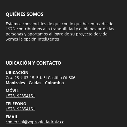
QUIÉNES SOMOS
Estamos convencidos de que con lo que hacemos, desde
1975, contribuimos a la tranquilidad y el bienestar de las
personas y aportamos al logro de su proyecto de vida.
Somos la opción inteligente!
UBICACIÓN Y CONTACTO
UBICACIÓN
Cra. 23 # 63-15, Ed. El Castillo Of 806
Manizales - Caldas - Colombia
MÓVIL
+573192354151
TELÉFONO
+573192354151
EMAIL
comercial@vopropiedadraiz.co