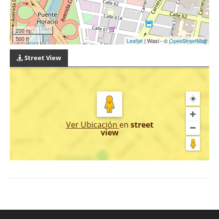
200 m
500 ft
Leaflet
| Wasi - ©
OpenStreetMap
Street View
Ver Ubicación
en
street
view