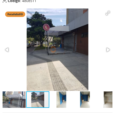
Código
: 4808511
PotafolioVO