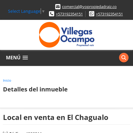
comercial@vopropiedadraiz.co
Select Language
▼
+573192354151
+573192354151
MENÚ
Inicio
Detalles del inmueble
Local en venta en El Chagualo