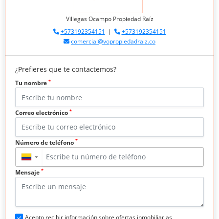
Villegas Ocampo Propiedad Raíz
+573192354151
|
+573192354151
comercial@vopropiedadraiz.co
¿Prefieres que te contactemos?
*
Tu nombre
*
Correo electrónico
*
Número de teléfono
▼
*
Mensaje
Acepto recibir información sobre ofertas inmobiliarias