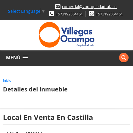
comercial@vopropiedadraiz.co
Select Language
▼
+573192354151
+573192354151
MENÚ
Inicio
Detalles del inmueble
Local En Venta En Castilla