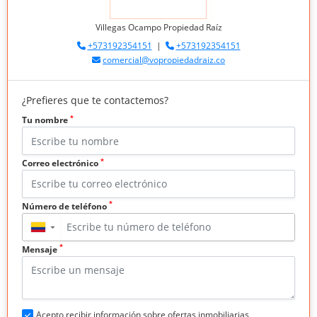
Villegas Ocampo Propiedad Raíz
+573192354151
|
+573192354151
comercial@vopropiedadraiz.co
¿Prefieres que te contactemos?
*
Tu nombre
*
Correo electrónico
*
Número de teléfono
▼
*
Mensaje
Acepto recibir información sobre ofertas inmobiliarias