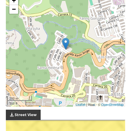
+
−
200 m
500 ft
Leaflet
| Wasi - ©
OpenStreetMap
Street View