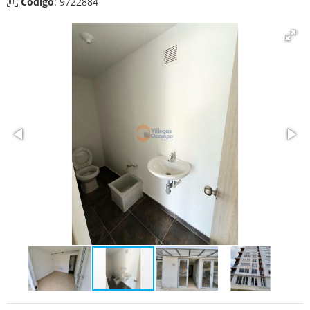
Código
: 9722884