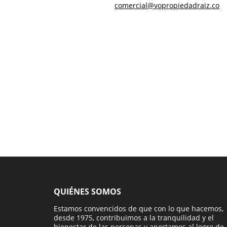
comercial@vopropiedadraiz.co
QUIÉNES SOMOS
Estamos convencidos de que con lo que hacemos,
desde 1975, contribuimos a la tranquilidad y el
bienestar de las personas y aportamos al logro de