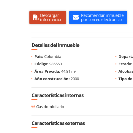
Descargar
Recomendar inmueble
información
por correo electrónico
Detalles del inmueble
País:
Colombia
Depart
Código:
985550
Estado:
Área Privada:
44.81 m²
Alcobas
Año construcción:
2000
Tipo de
Características internas
Gas domiciliario
Características externas