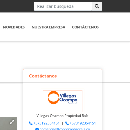
NOVEDADES
NUESTRA EMPRESA
CONTÁCTENOS
Contáctanos
Villegas Ocampo Propiedad Raíz
+573192354151
|
+573192354151
comercial@vopropiedadraiz.co