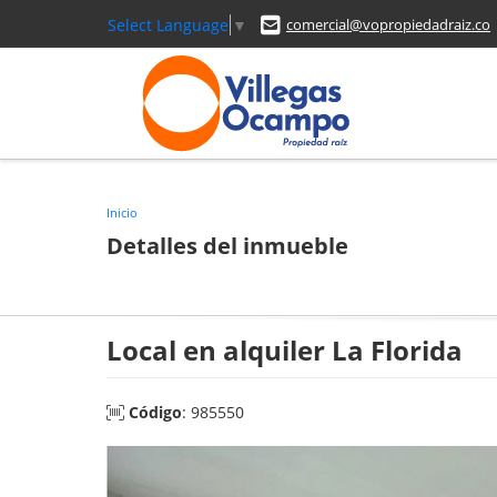
Select Language
▼
comercial@vopropiedadraiz.co
Inicio
Detalles del inmueble
Local en alquiler La Florida
Código
: 985550