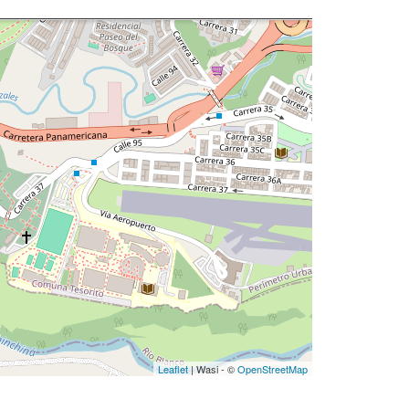
Leaflet
| Wasi - ©
OpenStreetMap