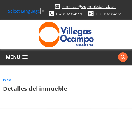
comercial@vopropiedadraiz.co
Select Language
▼
+573192354151
+573192354151
MENÚ
Inicio
Detalles del inmueble