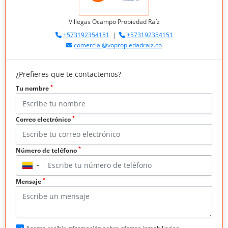
Villegas Ocampo Propiedad Raíz
+573192354151
|
+573192354151
comercial@vopropiedadraiz.co
¿Prefieres que te contactemos?
*
Tu nombre
*
Correo electrónico
*
Número de teléfono
▼
*
Mensaje