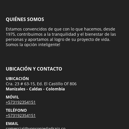
QUIÉNES SOMOS
Estamos convencidos de que con lo que hacemos, desde
1975, contribuimos a la tranquilidad y el bienestar de las
personas y aportamos al logro de su proyecto de vida.
Somos la opción inteligente!
UBICACIÓN Y CONTACTO
UBICACIÓN
Cra. 23 # 63-15, Ed. El Castillo Of 806
Manizales - Caldas - Colombia
MÓVIL
+573192354151
TELÉFONO
+573192354151
EMAIL
comercial@vopropiedadraiz.co