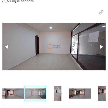
Código
: 8636360