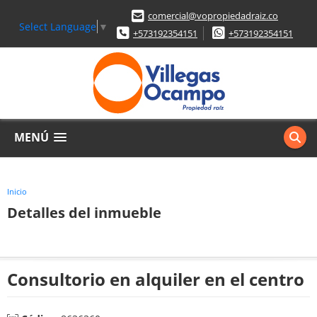
comercial@vopropiedadraiz.co
Select Language
▼
+573192354151
+573192354151
MENÚ
Inicio
Detalles del inmueble
Consultorio en alquiler en el centro