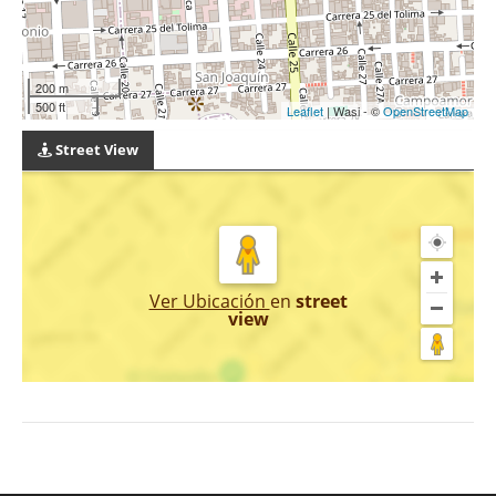
200 m
500 ft
Leaflet
| Wasi - ©
OpenStreetMap
Street View
Ver Ubicación
en
street
view