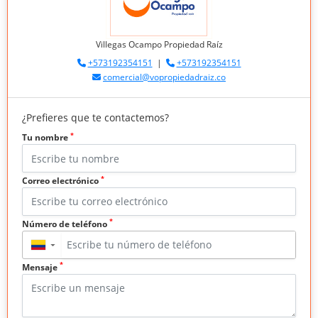
Villegas Ocampo Propiedad Raíz
+573192354151
|
+573192354151
comercial@vopropiedadraiz.co
¿Prefieres que te contactemos?
*
Tu nombre
*
Correo electrónico
*
Número de teléfono
▼
*
Mensaje