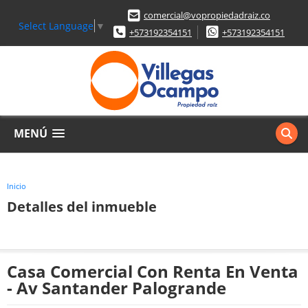
comercial@vopropiedadraiz.co
Select Language
▼
+573192354151
+573192354151
MENÚ
Inicio
Detalles del inmueble
Casa Comercial Con Renta En Venta
- Av Santander Palogrande