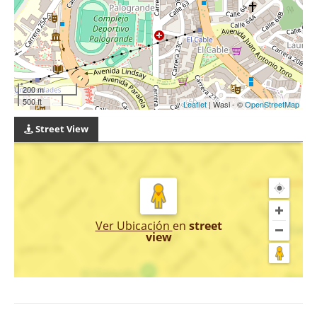
200 m
500 ft
Leaflet
| Wasi - ©
OpenStreetMap
Street View
Ver Ubicación
en
street
view