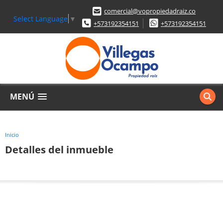
comercial@vopropiedadraiz.co
Select Language
▼
+573192354151
+573192354151
MENÚ
Inicio
Detalles del inmueble