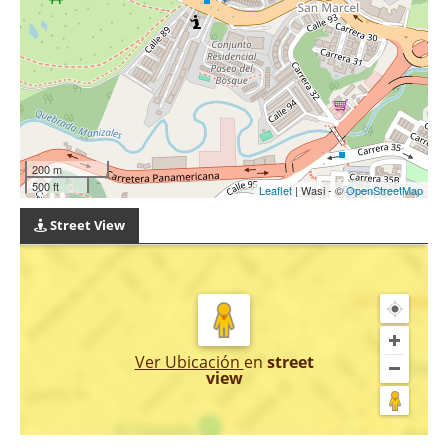
200 m
500 ft
Leaflet
| Wasi - ©
OpenStreetMap
Street View
Ver Ubicación
en
street
view