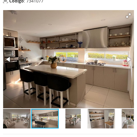
Código
: 7341077