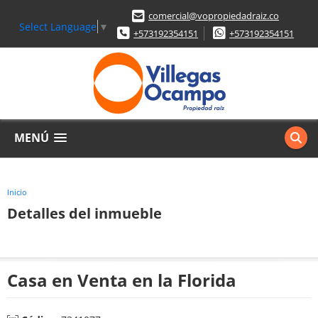
comercial@vopropiedadraiz.co
Select Language
▼
+573192354151
+573192354151
MENÚ
Inicio
Detalles del inmueble
Casa en Venta en la Florida