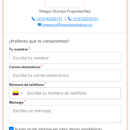
Villegas Ocampo Propiedad Raíz
+573192354151
|
+573192354151
comercial@vopropiedadraiz.co
¿Prefieres que te contactemos?
*
Tu nombre
*
Correo electrónico
*
Número de teléfono
▼
*
Mensaje
Acepto recibir información sobre ofertas inmobiliarias