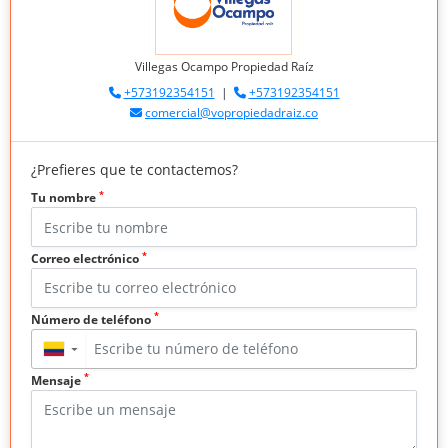
Villegas Ocampo Propiedad Raíz
+573192354151
|
+573192354151
comercial@vopropiedadraiz.co
¿Prefieres que te contactemos?
*
Tu nombre
*
Correo electrónico
*
Número de teléfono
▼
*
Mensaje