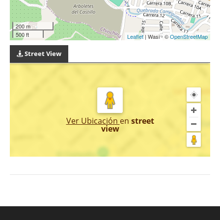
200 m
500 ft
Leaflet
| Wasi - ©
OpenStreetMap
Street View
Ver Ubicación
en
street
view