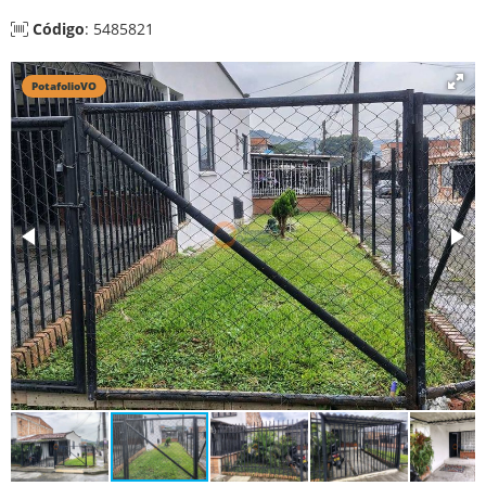
Código
: 5485821
PotafolioVO