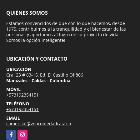
QUIÉNES SOMOS
Estamos convencidos de que con lo que hacemos, desde
1975, contribuimos a la tranquilidad y el bienestar de las
personas y aportamos al logro de su proyecto de vida.
Somos la opción inteligente!
UBICACIÓN Y CONTACTO
UBICACIÓN
Cra. 23 # 63-15, Ed. El Castillo Of 806
Manizales - Caldas - Colombia
MÓVIL
+573192354151
TELÉFONO
+573192354151
EMAIL
comercial@vopropiedadraiz.co