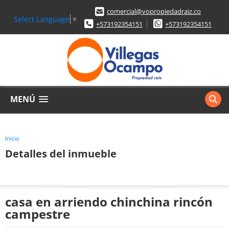
comercial@vopropiedadraiz.co
Select Language
▼
+573192354151
+573192354151
MENÚ
Inicio
Detalles del inmueble
casa en arriendo chinchina rincón
campestre