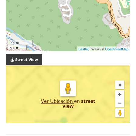
200 m
500 ft
Leaflet
| Wasi - ©
OpenStreetMap
Street View
Ver Ubicación
en
street
view