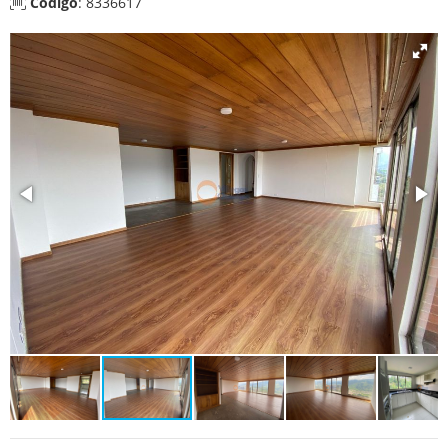
Código
: 8336617