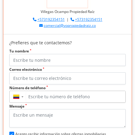
Villegas Ocampo Propiedad Raíz
+573192354151
|
+573192354151
comercial@vopropiedadraiz.co
¿Prefieres que te contactemos?
*
Tu nombre
*
Correo electrónico
*
Número de teléfono
▼
*
Mensaje
Acepto recibir información sobre ofertas inmobiliarias