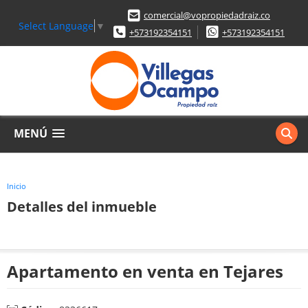
comercial@vopropiedadraiz.co
Select Language
▼
+573192354151
+573192354151
MENÚ
Inicio
Detalles del inmueble
Apartamento en venta en Tejares