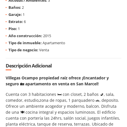
Alcobas / Ambientes:
3
Baños:
2
Garaje:
1
Estrato:
6
Piso:
1
Año construcción:
2015
Tipo de inmueble:
Apartamento
Tipo de negocio:
Venta
Descripción Adicional
Villegas Ocampo propiedad raíz ofrece ¡Encantador y
seguro 🏡 apartamento en venta en San Marcel!
Cuenta con 3 habitaciones 🛏️ con closet, 2 baños 🚽, sala,
comedor, estudio,zona de ropas, 1 parquadero 🚗, deposito.
Ofrece un ambiente acogedor y moderno, balcon. Disfruta
de una 🍽️ cocina integral y espacios luminosos. El edificio
cuenta con portería las 24hrs, salón social, juegos infantiles,
planta eléctrica, tanque de reserva, terrazas. Ubicado de