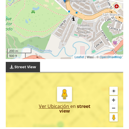
200 m
500 ft
Leaflet
| Wasi - ©
OpenStreetMap
Street View
Ver Ubicación
en
street
view