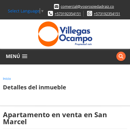
comercial@vopropiedadraiz.co
Select Language
▼
+573192354151
+573192354151
MENÚ
Inicio
Detalles del inmueble
Apartamento en venta en San
Marcel