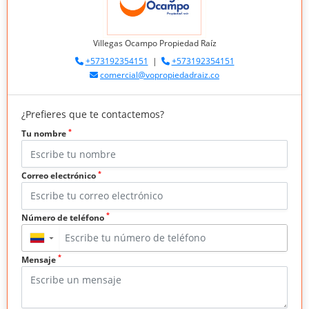
Villegas Ocampo Propiedad Raíz
+573192354151
|
+573192354151
comercial@vopropiedadraiz.co
¿Prefieres que te contactemos?
*
Tu nombre
*
Correo electrónico
*
Número de teléfono
▼
*
Mensaje