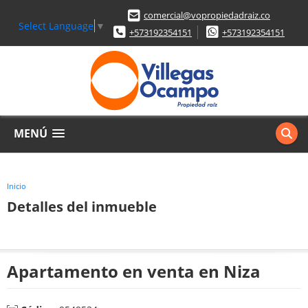
comercial@vopropiedadraiz.co
Select Language
▼
+573192354151
+573192354151
MENÚ
Inicio
Detalles del inmueble
Apartamento en venta en Niza