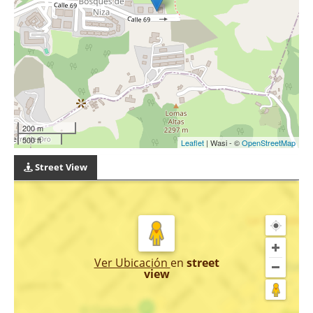
200 m
500 ft
Leaflet
| Wasi - ©
OpenStreetMap
Street View
Ver Ubicación
en
street
view