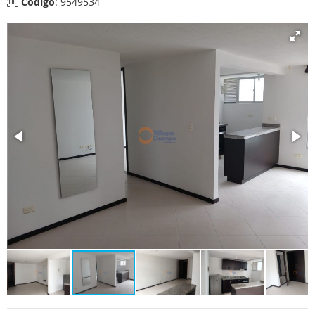
Código
: 9549534