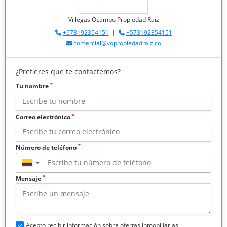
Villegas Ocampo Propiedad Raíz
+573192354151
|
+573192354151
comercial@vopropiedadraiz.co
¿Prefieres que te contactemos?
*
Tu nombre
*
Correo electrónico
*
Número de teléfono
▼
*
Mensaje
Acepto recibir información sobre ofertas inmobiliarias