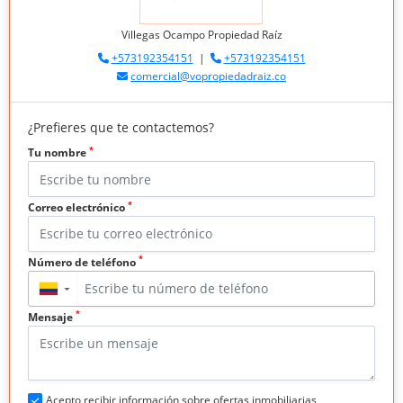
Villegas Ocampo Propiedad Raíz
+573192354151
|
+573192354151
comercial@vopropiedadraiz.co
¿Prefieres que te contactemos?
*
Tu nombre
*
Correo electrónico
*
Número de teléfono
▼
*
Mensaje
Acepto recibir información sobre ofertas inmobiliarias