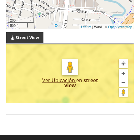
200 m
500 ft
Leaflet
| Wasi - ©
OpenStreetMap
Street View
Ver Ubicación
en
street
view