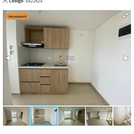
Código
: 6822824
PotafolioVO