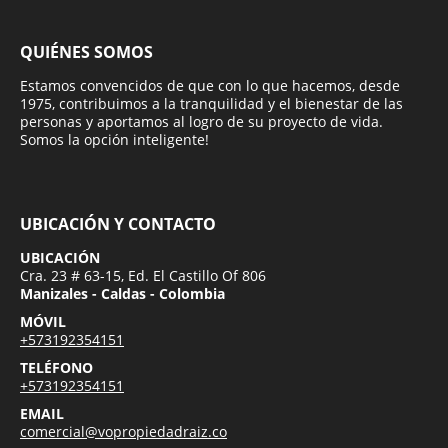
QUIÉNES SOMOS
Estamos convencidos de que con lo que hacemos, desde
1975, contribuimos a la tranquilidad y el bienestar de las
personas y aportamos al logro de su proyecto de vida.
Somos la opción inteligente!
UBICACIÓN Y CONTACTO
UBICACIÓN
Cra. 23 # 63-15, Ed. El Castillo Of 806
Manizales - Caldas - Colombia
MÓVIL
+573192354151
TELÉFONO
+573192354151
EMAIL
comercial@vopropiedadraiz.co