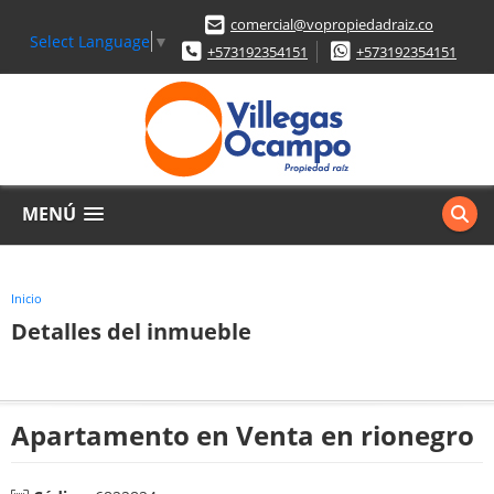
comercial@vopropiedadraiz.co
Select Language
▼
+573192354151
+573192354151
MENÚ
Inicio
Detalles del inmueble
Apartamento en Venta en rionegro