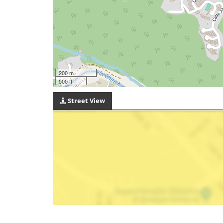
200 m
500 ft
Street View