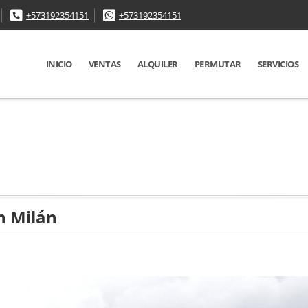
+573192354151
+573192354151
INICIO
VENTAS
ALQUILER
PERMUTAR
SERVICIOS
n Milán