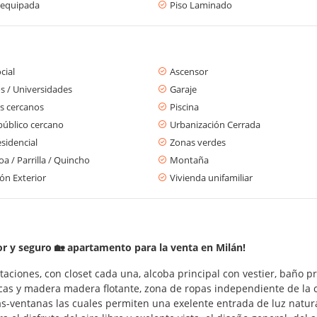
 equipada
Piso Laminado
cial
Ascensor
s / Universidades
Garaje
s cercanos
Piscina
público cercano
Urbanización Cerrada
sidencial
Zonas verdes
a / Parrilla / Quincho
Montaña
ón Exterior
Vivienda unifamiliar
or y seguro 🏡 apartamento para la venta en Milán!
ciones, con closet cada una, alcoba principal con vestier, baño pr
as y madera madera flotante, zona de ropas independiente de la co
-ventanas las cuales permiten una exelente entrada de luz natural