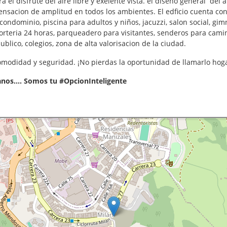
ara el disfrute del aire libre y exelente vista. el diseño general d
acion de amplitud en todos los ambientes. El edficio cuenta con a
ndominio, piscina para adultos y niños, jacuzzi, salon social, gimn
porteria 24 horas, parqueadero para visitantes, senderos para ca
blico, colegios, zona de alta valorisacion de la ciudad.
omodidad y seguridad. ¡No pierdas la oportunidad de llamarlo hog
ctanos.... Somos tu #OpcionInteligente