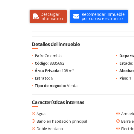
Descargar
Recomendar inmueble
información
por correo electrónico
Detalles del inmueble
País:
Colombia
Depart
Código:
8335692
Estado:
Área Privada:
108 m²
Alcobas
Estrato:
6
Piso:
1
Tipo de negocio:
Venta
Características internas
Agua
Armari
Baño en habitación principal
Barra e
Doble Ventana
Electri