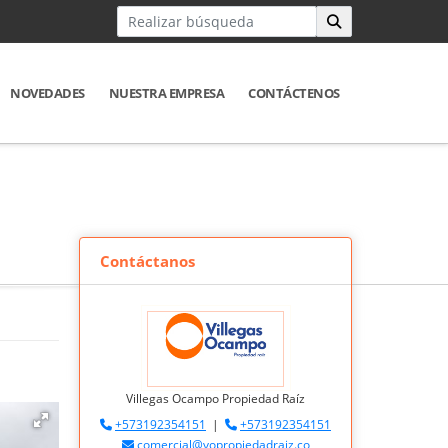
NOVEDADES
NUESTRA EMPRESA
CONTÁCTENOS
Contáctanos
Villegas Ocampo Propiedad Raíz
+573192354151
|
+573192354151
comercial@vopropiedadraiz.co