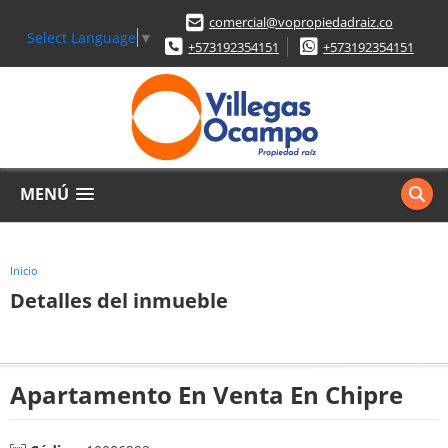
comercial@vopropiedadraiz.co
Select Language
▼
+573192354151
+573192354151
MENÚ
Inicio
Detalles del inmueble
Apartamento En Venta En Chipre