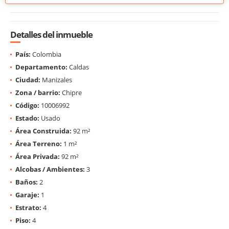
Detalles del inmueble
País:
Colombia
Departamento:
Caldas
Ciudad:
Manizales
Zona / barrio:
Chipre
Código:
10006992
Estado:
Usado
Área Construida:
92 m²
Área Terreno:
1 m²
Área Privada:
92 m²
Alcobas / Ambientes:
3
Baños:
2
Garaje:
1
Estrato:
4
Piso:
4