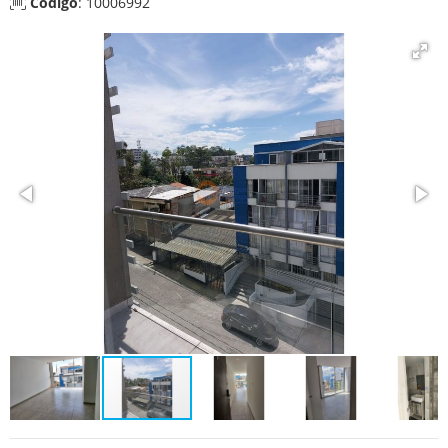
Código
: 10006992