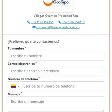
Villegas Ocampo Propiedad Raíz
+573192354151
|
+573192354151
comercial@vopropiedadraiz.co
¿Prefieres que te contactemos?
*
Tu nombre
*
Correo electrónico
*
Número de teléfono
▼
*
Mensaje