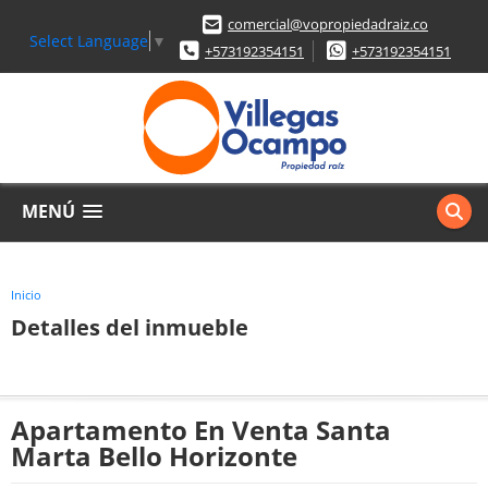
comercial@vopropiedadraiz.co
Select Language
▼
+573192354151
+573192354151
MENÚ
Inicio
Detalles del inmueble
Apartamento En Venta Santa
Marta Bello Horizonte