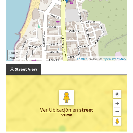
200 m
500 ft
Leaflet
| Wasi - ©
OpenStreetMap
Street View
Ver Ubicación
en
street
view