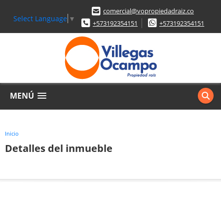
comercial@vopropiedadraiz.co
Select Language
▼
+573192354151
+573192354151
MENÚ
Inicio
Detalles del inmueble