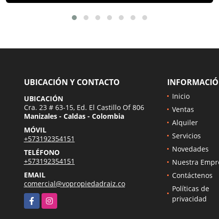
UBICACIÓN Y CONTACTO
INFORMACI
Inicio
UBICACIÓN
Cra. 23 # 63-15, Ed. El Castillo Of 806
Ventas
Manizales - Caldas - Colombia
Alquiler
MÓVIL
Servicios
+573192354151
Novedades
TELÉFONO
+573192354151
Nuestra Empr
EMAIL
Contáctenos
comercial@vopropiedadraiz.co
Políticas de
Facebook
Instagram
privacidad