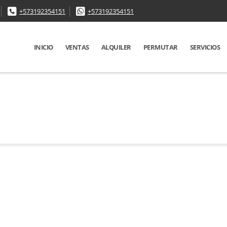
+573192354151
+573192354151
INICIO
VENTAS
ALQUILER
PERMUTAR
SERVICIOS