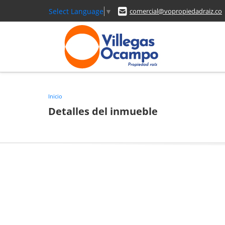
Select Language
▼
comercial@vopropiedadraiz.co
Inicio
Detalles del inmueble